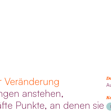
r Veränderung
D
A
gen anstehen,
Ka
fte Punkte, an denen sie