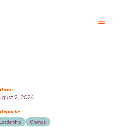
atum:
ugust 2, 2024
tegorie:
Leadership
Change