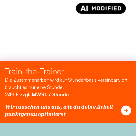
Train-the-Trainer
Die Zusammenarbeit wird auf Stundenbasis vereinbart, oft
braucht es nur eine Stunde.
249 € zzgl. MWSt. / Stunde
Wir tauschen uns aus, wie du deine Arbeit
punktgenau optimierst