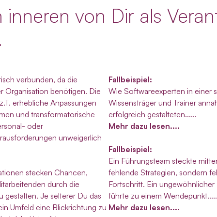
m inneren von Dir als Veran
.
tisch verbunden, da die
Fallbeispiel:
 Organisation benötigen. Die
Wie Softwareexperten in einer s
z.T. erhebliche Anpassungen
Wissensträger und Trainer ann
ahmen und transformatorische
erfolgreich gestalteten......
rsonal- oder
Mehr dazu lesen....
rausforderungen unweigerlich
Fallbeispiel:
Ein Führungsteam steckte mitten
mationen stecken Chancen,
fehlende Strategien, sondern f
Mitarbeitenden durch die
Fortschritt. Ein ungewöhnliche
u gestalten. Je selterer Du das
führte zu einem Wendepunkt.....
Dein Umfeld eine Blickrichtung zu
Mehr dazu lesen....