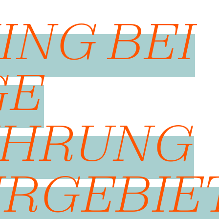
ING BEI
GE
ÜHRUNG
HRGEBIE