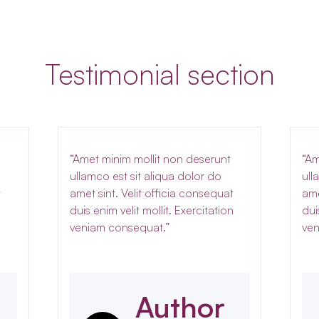
Testimonial section
“Amet minim mollit non deserunt
“Am
ullamco est sit aliqua dolor do
ull
t
amet sint. Velit officia consequat
ame
n
duis enim velit mollit. Exercitation
dui
veniam consequat.”
ven
Author